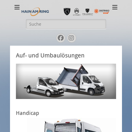
Ihr PEUGEOT-Händler in Gießen und Aßlar
Suche
nach:
Facebook
Instagram
Auf- und Umbaulösungen
Handicap