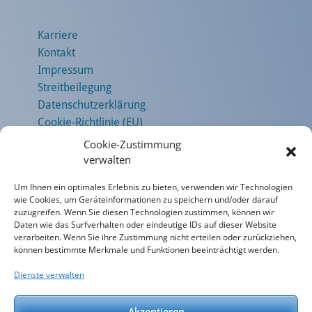
Karriere
Kontakt
Impressum
Streitbeilegung
Datenschutzerklärung
Cookie-Richtlinie (EU)
Cookie-Zustimmung
verwalten
Öffnungszeiten in Aßlar
Um Ihnen ein optimales Erlebnis zu bieten, verwenden wir Technologien
wie Cookies, um Geräteinformationen zu speichern und/oder darauf
zuzugreifen. Wenn Sie diesen Technologien zustimmen, können wir
Daten wie das Surfverhalten oder eindeutige IDs auf dieser Website
Unsere Gebrauchtwagen
verarbeiten. Wenn Sie ihre Zustimmung nicht erteilen oder zurückziehen,
können bestimmte Merkmale und Funktionen beeinträchtigt werden.
Dienste verwalten
Bewerten Sie uns!
Akzeptieren