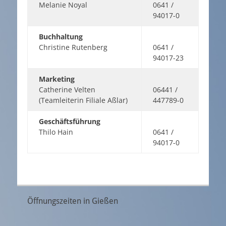
Melanie Noyal
0641 /
94017-0
Buchhaltung
Christine Rutenberg
0641 /
94017-23
Marketing
Catherine Velten
06441 /
(Teamleiterin Filiale Aßlar)
447789-0
Geschäftsführung
Thilo Hain
0641 /
94017-0
Öffnungszeiten in Gießen