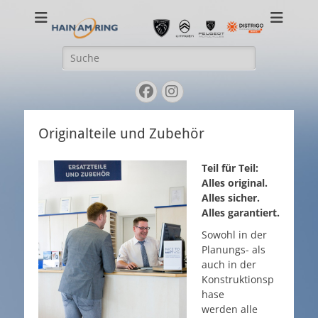
Ihr PEUGEOT-Händler in Gießen und Aßlar
Suche
nach:
Facebook
Instagram
Originalteile und Zubehör
Teil für Teil:
Alles original.
Alles sicher.
Alles garantiert.
Sowohl in der
Planungs- als
auch in der
Konstruktionsp
hase
werden alle